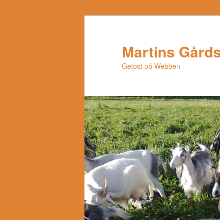
Hoppa
Hoppa
till
till
huvudinnehåll
sekundärt
Martins Gårds
innehåll
Getost på Webben