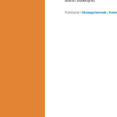
Martin Söderqvist
Publicerat i
Okategoriserade
|
Komm