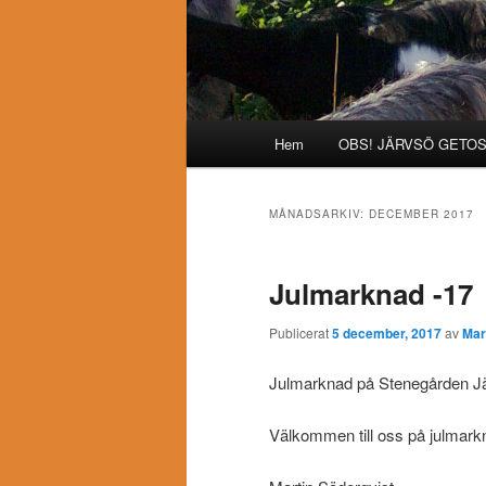
Huvudmeny
Hem
OBS! JÄRVSÖ GETO
MÅNADSARKIV:
DECEMBER 2017
Julmarknad -17
Publicerat
5 december, 2017
av
Mar
Julmarknad på Stenegården J
Välkommen till oss på julmark