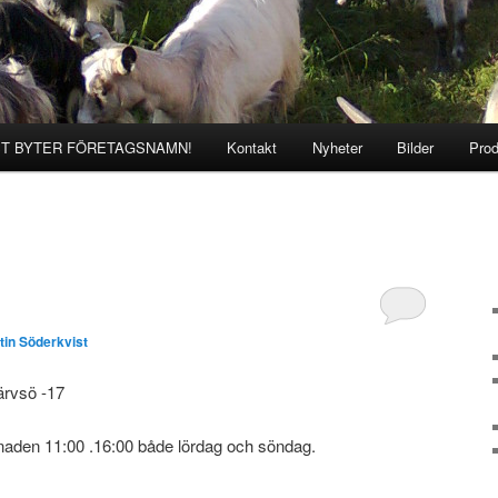
ST BYTER FÖRETAGSNAMN!
Kontakt
Nyheter
Bilder
Prod
tin Söderkvist
ärvsö -17
naden 11:00 .16:00 både lördag och söndag.