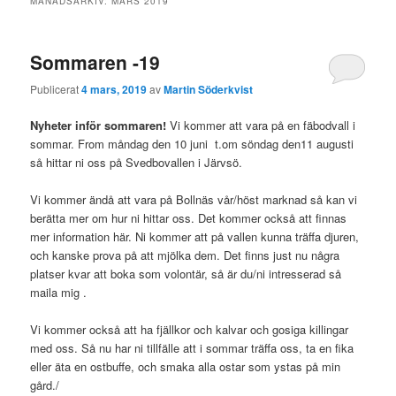
MÅNADSARKIV:
MARS 2019
Sommaren -19
Publicerat
4 mars, 2019
av
Martin Söderkvist
Nyheter inför sommaren!
Vi kommer att vara på en fäbodvall i
sommar. From måndag den 10 juni t.om söndag den11 augusti
så hittar ni oss på Svedbovallen i Järvsö.
Vi kommer ändå att vara på Bollnäs vår/höst marknad så kan vi
berätta mer om hur ni hittar oss. Det kommer också att finnas
mer information här. Ni kommer att på vallen kunna träffa djuren,
och kanske prova på att mjölka dem. Det finns just nu några
platser kvar att boka som volontär, så är du/ni intresserad så
maila mig .
Vi kommer också att ha fjällkor och kalvar och gosiga killingar
med oss. Så nu har ni tillfälle att i sommar träffa oss, ta en fika
eller äta en ostbuffe, och smaka alla ostar som ystas på min
gård./